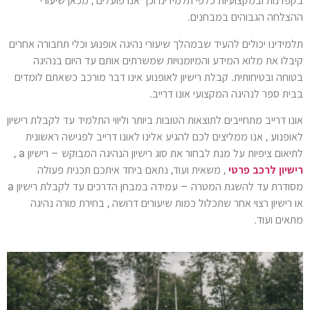
בקפדנות ובמקצועיות כלפי תלמידינו וכך אנו פועלים , מכאן שיעורי
ההצלחה הגבוהים במבחנים.
תלמידינו יכולים להעיד שבמהלך שיעורי נהיגה אופנוע וכלי תחבורה אחרים
קיבלו את מלוא המידע והמיומנויות שמשרתים אותם עד היום בנהיגה
בטוחה ובטיחותית. קבלת רישיון לאופנוע אינו דבר מורכב כשאתם לומדים
בבית ספר לנהיגה המקצועי אונו דרייב.
אונו דרייב מתחייבים לתוצאות הטובות ביותר וליווי התלמיד עד לקבלת רישיון
לאופנוע , אנו ממליצים לכם להגיע אלינו לאונו דרייב לפגישה ראשונית
לתיאום ציפיות על מנת לבחור את סוג רישיון הנהיגה המבוקש – רישיון a ,
רישיון לרכב פרטי
, משאית ועוד, נתאם ביחד איתכם תכנית פעולה
מסודרת עד להשגת המטרה – עמידה במבחן הדרכים עד לקבלת רישיון a
או רישיון רצוי אחר שתכלול כמות שיעורים דרושה , בחירת מורה נהיגה
מתאים ועוד.