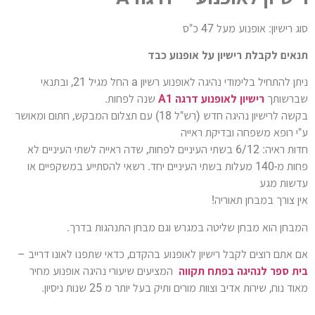
סוג רישיון: אופנוע מעל 47 כ"ס
תנאים לקבלת רישיון על אופנוע כבד
ניתן להתחיל בלימודי נהיגה לאופנוע רשיון a החל מגיל 21, ובתנאי
שברשותך
רישיון לאופנוע דרגה A1
שנה לפחות.
בקשה לרישיון נהיגה חדש (רש"ל 18) עם תצלום המבקש, חתום ומאושר
ע"י רופא משפחה ובדיקת ראייה
חדות ראיה: 6/12 בשתי העיניים לפחות, שדה ראייה לשתי העיניים לא
פחות מ-140 מעלות בשתי העיניים יחד. רשאי להסתייע במשקפיים או
עדשות מגע
אין צורך במבחן תאוריה!
המבחן הוא מבחן שליטה במגרש וגם מבחן התנהגות בדרך.
אם אתם רוצים לקבל רישיון לאופנוע בהקדם, כדאי שתפנו לאונו דרייב –
בית ספר לנהיגה בפתח תקווה
המציעים שיעורי נהיגה אופנוע מחיר
מאוד נוח, שירות אדיב וצוות מורים ותיק בעל יותר מ 25 שנות ניסיון.