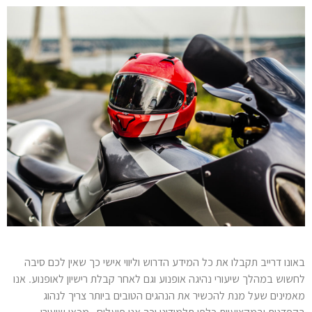
באונו דרייב תקבלו את כל המידע הדרוש וליווי אישי כך שאין לכם סיבה
לחשוש במהלך שיעורי נהיגה אופנוע וגם לאחר קבלת רישיון לאופנוע. אנו
מאמינים שעל מנת להכשיר את הנהגים הטובים ביותר צריך לנהוג